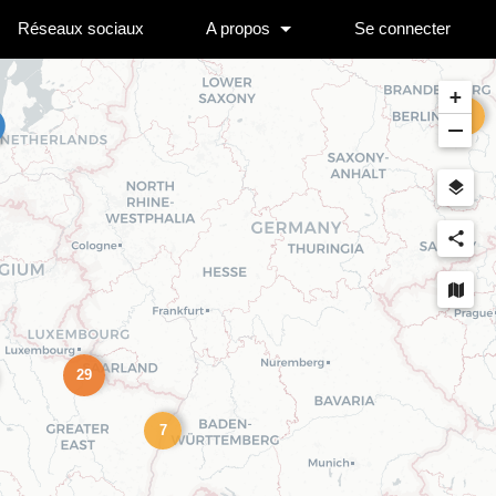
Réseaux sociaux
A propos
Se connecter
+
5
−
29
7