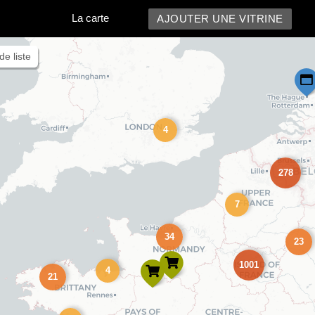
La carte
AJOUTER UNE VITRINE
de liste
4
278
7
34
23
1001
4
21