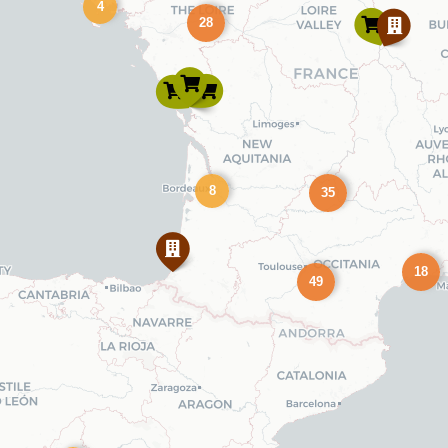
4
28
8
35
18
49