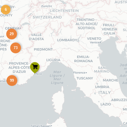
6
29
73
99