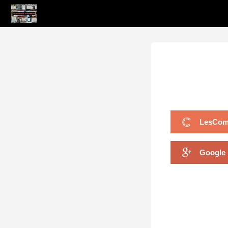
LesCom
Google